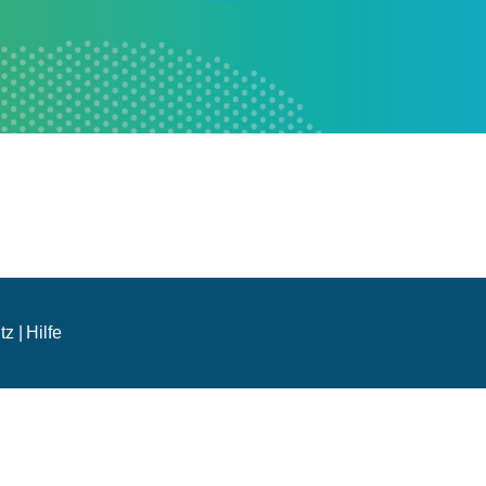
z |
Hilfe