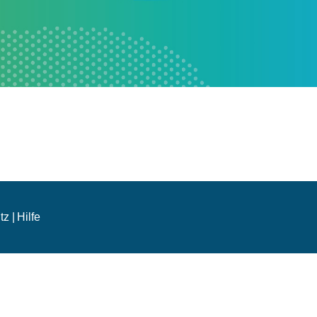
z |
Hilfe